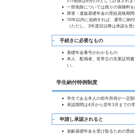
の1免除は6分の5として計算されま
一部免除については残りの保険料を
障害・遺族基礎年金の受給資格期間
10年以内に追納すれば、通常に納
（ただし、3年度目以降は承認を受
手続きに必要なもの
基礎年金番号がわかるもの
本人、配偶者、世帯主の失業証明書
い。
学生納付特例制度
学生である本人の前年所得が一定額
承認期間は4月から翌年3月までの
申請し承認されると
老齢基礎年金を受け取るための受給