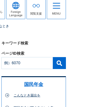
ら
Foreign
閲覧支援
MENU
Language
なとき
キーワード検索
ページID検索
国民年金
こんなとき届出を