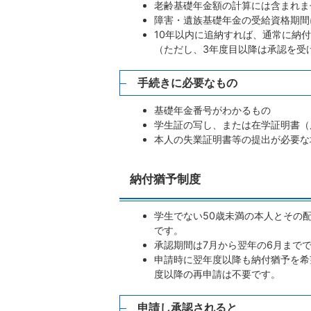
老齢基礎年金額の計算には含まれま
障害・遺族基礎年金の受給資格期間
10年以内に追納すれば、通常に納
（ただし、3年度目以降は承認を受
手続きに必要なもの
基礎年金番号がわかるもの
学生証の写し、または在学証明書（
本人の失業証明書等の提出が必要な
納付猶予制度
学生でない50歳未満の本人とその
です。
承認期間は7月から翌年の6月まで
申請時に翌年度以降も納付猶予を希
度以降の再申請は不要です。
申請し承認されると