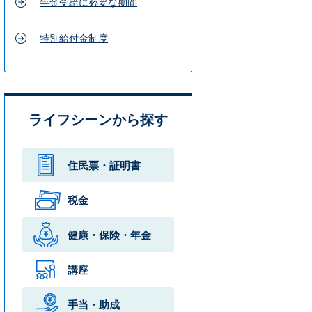
年金受給に必要な期間
特別給付金制度
ライフシーンから探す
住民票・
証明書
税金
健康・保険・
年金
講座
手当・助成