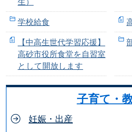
生）
学校給食
【中高生世代学習応援】
高砂市役所食堂を自習室
として開放します
子育て・
妊娠・出産