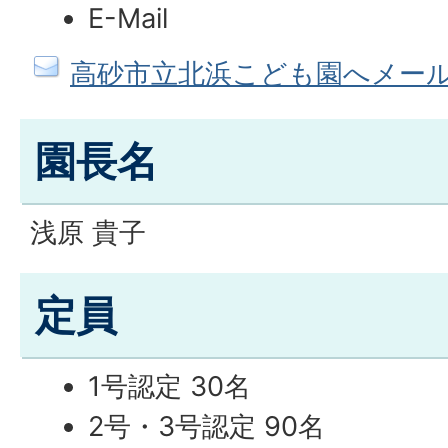
E-Mail
高砂市立北浜こども園へメー
園長名
浅原 貴子
定員
1号認定 30名
2号・3号認定 90名