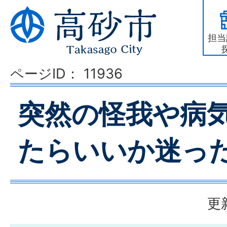
担当
ページID：
11936
突然の怪我や病
たらいいか迷っ
更