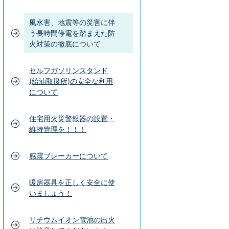
風水害、地震等の災害に伴
う長時間停電を踏まえた防
火対策の徹底について
セルフガソリンスタンド
(給油取扱所)の安全な利用
について
住宅用火災警報器の設置・
維持管理を！！！
感震ブレーカーについて
暖房器具を正しく安全に使
いましょう！
リチウムイオン電池の出火