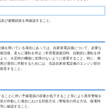
制及び避難経路を再確認すること。
設備を用いている場合にあっては、自家発電設備について、必要な
復旧後、直ちに運転を停止（常用電源復旧時、自動的に運転を停
より、火災時の機能に支障のないように措置すること。特に、燃
再び適切に作動するためには、当該自家発電設備のエンジン部分
留意すること。
することに伴い予備電源の容量が低下すること等により異常警報を
音が作動した場合における対処方法（警報音の停止方法、復電時
等に確認すること。