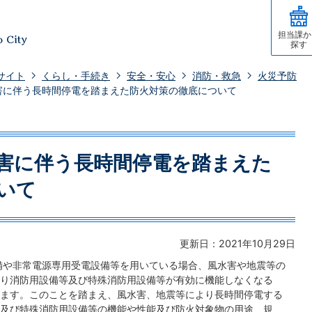
担当課か
探す
サイト
くらし・手続き
安全・安心
消防・救急
火災予防
害に伴う長時間停電を踏まえた防火対策の徹底について
害に伴う長時間停電を踏まえた
いて
更新日：2021年10月29日
備や非常電源専用受電設備等を用いている場合、風水害や地震等の
り消防用設備等及び特殊消防用設備等が有効に機能しなくなる
ます。このことを踏まえ、風水害、地震等により長時間停電する
及び特殊消防用設備等の機能や性能及び防火対象物の用途、規