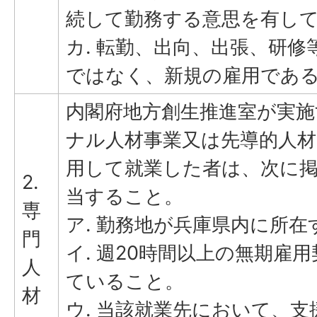
続して勤務する意思を有し
カ. 転勤、出向、出張、研
ではなく、新規の雇用であ
内閣府地方創生推進室が実
ナル人材事業又は先導的人
用して就業した者は、次に
2.
当すること。
専
ア. 勤務地が兵庫県内に所在
門
イ. 週20時間以上の無期雇
人
ていること。
材
ウ. 当該就業先において、支