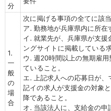
要件
分
次に掲げる事項の全てに該
ア. 勤務地が兵庫県内に所在
イ. 就業先が、兵庫県が支
ングサイトに掲載している
1.
ウ. 週20時間以上の無期雇
一
ていること。
般
エ. 上記求人への応募日が
の
記イの求人が支援金の対象
場
降であること。
合
オ. 当該法人に、支給金の申