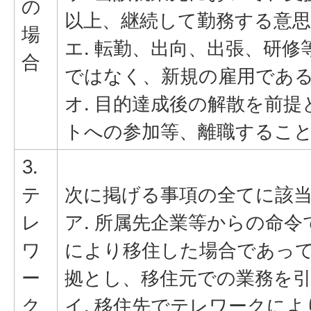
の
以上、継続して勤務する意
場
エ. 転勤、出向、出張、研
合
ではなく、新規の雇用であ
オ. 目的達成後の解散を前
トへの参加等、離職するこ
3.
テ
次に掲げる事項の全てに該
レ
ア. 所属先企業等からの命
ワ
により移住した場合であっ
ー
拠とし、移住元での業務を
ク
イ. 移住先でテレワークに