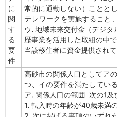
に
常的に通勤しない）こととし
関
テレワークを実施すること
す
ウ. 地域未来交付金（デジ
る
歴事業を活用した取組の中
要
当該移住者に資金提供され
件
高砂市の関係人口としてア
つ、イの要件を満たしてい
ア. 関係人口の範囲 次の1
1. 転入時の年齢が40歳未満
2. 次に掲げる事項のいずれ