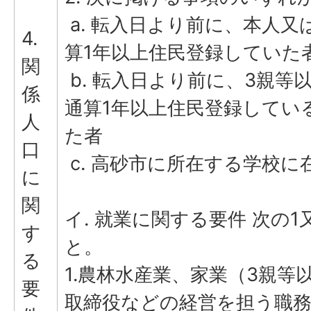
a. 転入日より前に、本人
4.
算1年以上住民登録していた
関
b. 転入日より前に、3親等
係
通算1年以上住民登録してい
人
た者
口
​​​​c. 高砂市に所在する学
に
関
イ. 就業に関する要件 次の
す
と。
る
1.農林水産業、家業（3親等
要
取締役などの経営を担う職