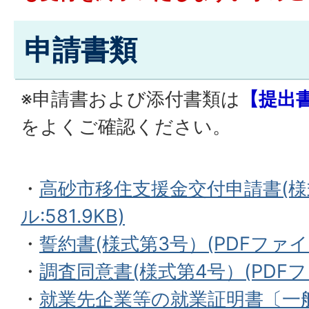
申請書類
※申請書および添付書類は
【提出
をよくご確認ください。
・
高砂市移住支援金交付申請書(様式
ル:581.9KB)
・
誓約書(様式第3号）(PDFファイル:
・
調査同意書(様式第4号）(PDFファ
・
就業先企業等の就業証明書〔一般