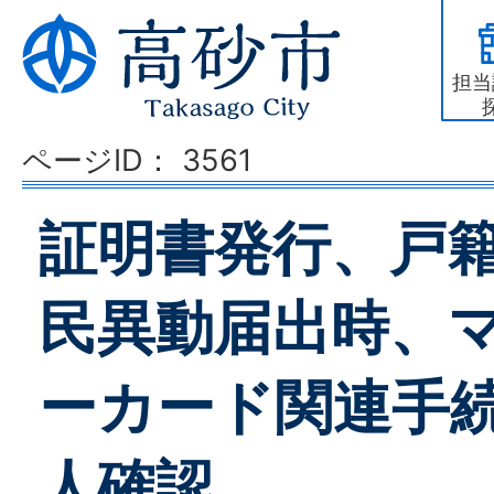
担当
ページID：
3561
証明書発行、戸
民異動届出時、
ーカード関連手
人確認