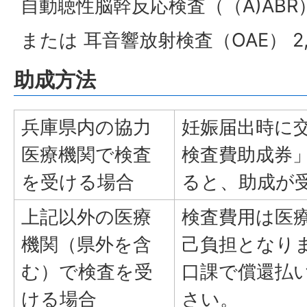
自動聴性脳幹反応検査（（A)ABR） 
または 耳音響放射検査（OAE） 2,
助成方法
兵庫県内の協力
妊娠届出時に
医療機関で検査
検査費助成券
を受ける場合
ると、助成が
上記以外の医療
検査費用は医
機関（県外を含
己負担となり
む）で検査を受
口課で償還払
ける場合
さい。