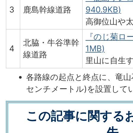
3
鹿島幹線道路
940.9KB)
高御位山や太
『のじ菊ロード
北脇・牛谷準幹
4
1MB)
線道路
里山に自生
各路線の起点と終点に、竜山石
センチメートル)を設置して
この記事に関する
先