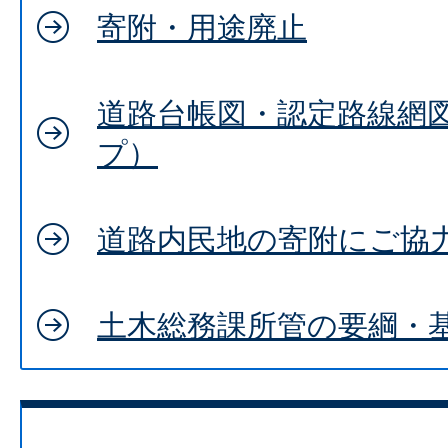
寄附・用途廃止
道路台帳図・認定路線網
プ）
道路内民地の寄附にご協
土木総務課所管の要綱・