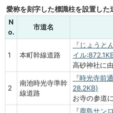
愛称を刻字した標識柱を設置した
N
市道名
o.
『じょうとん
1
本町幹線道路
イル:872.1KB
高砂神社に
『時光寺前通
南池時光寺準幹
2
28.2KB)
線道路
お寺の参道
『鹿島サンロ