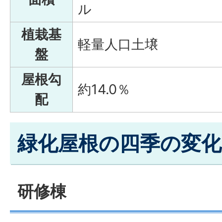
ル
植栽基
軽量人口土壌
盤
屋根勾
約14.0％
配
緑化屋根の四季の変化
研修棟