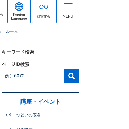
ら
Foreign
閲覧支援
MENU
Language
なしルーム
キーワード検索
ページID検索
講座・イベント
つどいの広場