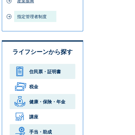
産業振興
指定管理者制度
ライフシーンから探す
住民票・
証明書
税金
健康・保険・
年金
講座
手当・助成