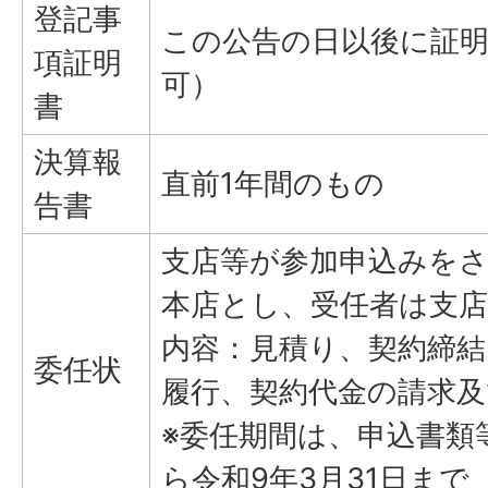
登記事
この公告の日以後に証
項証明
可）
書
決算報
直前1年間のもの
告書
支店等が参加申込みを
本店とし、受任者は支
内容：見積り、契約締結
委任状
履行、契約代金の請求及
※委任期間は、申込書類
ら令和9年3月31日まで