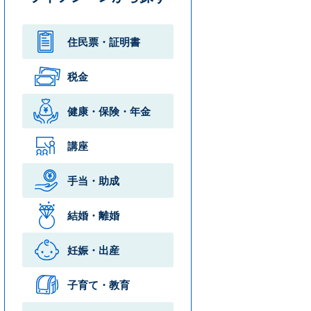
住民票・
証明書
税金
健康・保険・
年金
講座
手当・助成
結婚・離婚
妊娠・出産
子育て・教育