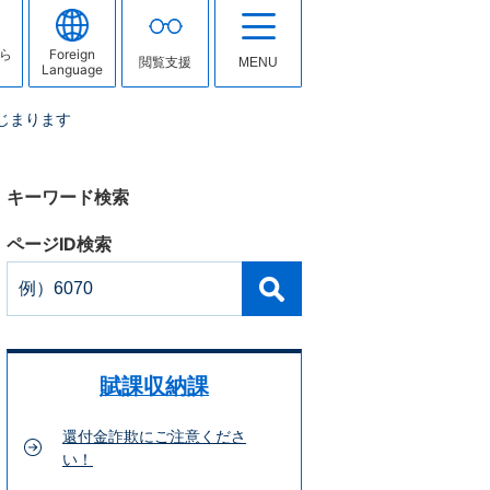
ら
Foreign
閲覧支援
MENU
Language
じまります
キーワード検索
ページID検索
賦課収納課
還付金詐欺にご注意くださ
い！