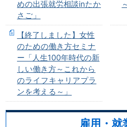
めの出張就労相談inたか
さご」
【終了しました】女性
のための働き方セミナ
ー「人生100年時代の新
しい働き方～これから
のライフキャリアプラ
ンを考える～」
雇用・就