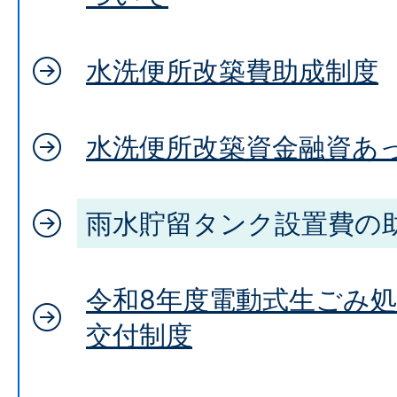
水洗便所改築費助成制度
水洗便所改築資金融資あ
雨水貯留タンク設置費の
令和8年度電動式生ごみ
交付制度