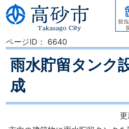
担当
ページID：
6640
雨水貯留タンク
成
更