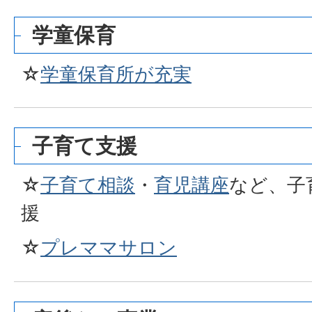
学童保育
☆
学童保育所が充実
子育て支援
☆
子育て相談
・
育児講座
など、子
援
☆
プレママサロン