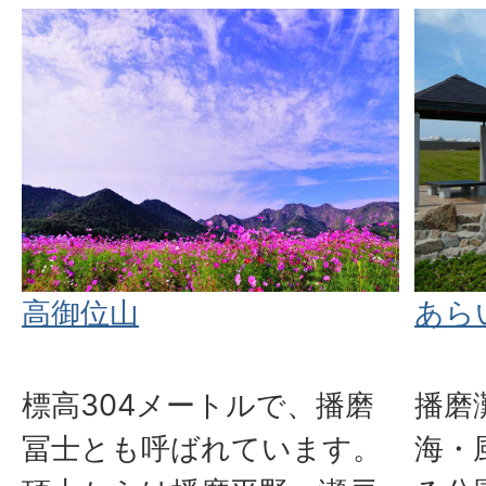
高御位山
あら
標高304メートルで、播磨
播磨
冨士とも呼ばれています。
海・