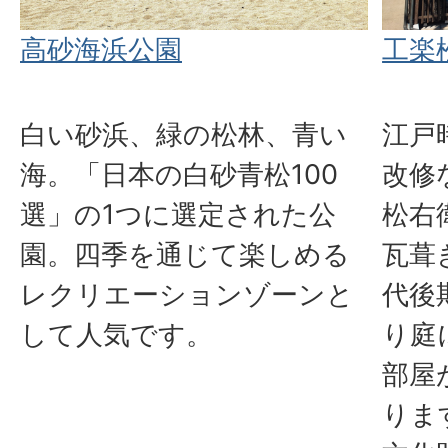
高砂海浜公園
工楽
白い砂浜、緑の松林、青い
江戸
海。「日本の白砂青松100
改修
選」の1つに選定された公
松右
園。四季を通じて楽しめる
瓦葺
レクリエーションゾーンと
代後
して人気です。
り庭
部屋
りま