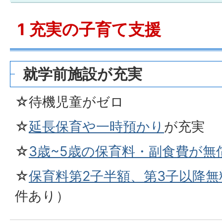
1 充実の子育て支援
就学前施設が充実
☆待機児童がゼロ
☆
延長保育や一時預かり
が充実
☆
3歳~5歳の保育料・副食費が無
☆
保育料第2子半額、第3子以降無
件あり）