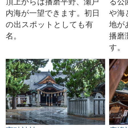
頂上からは播磨平野、瀬戸
る公
内海が一望できます。初日
や海
の出スポットとしても有
地が
名。
播磨
す。