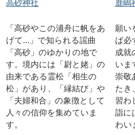
高砂神社
鹿嶋
「高砂やこの浦舟に帆をあ
願い
げて…」で知られる謡曲
ば必
「高砂」のゆかりの地で
成就
す。境内には「尉と姥」の
いま
由来である霊松「相生の
崇敬
松」があり、「縁結び」や
たき
「夫婦和合」の象徴として
習わ
人々の信仰を集めていま
詣に
す。
わい