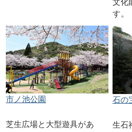
文化
す。
市ノ池公園
石の
芝生広場と大型遊具があ
生石