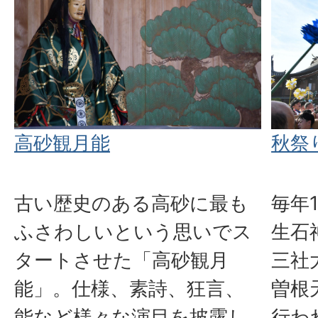
高砂観月能
秋祭
古い歴史のある高砂に最も
毎年
ふさわしいという思いでス
生石
タートさせた「高砂観月
三社
能」。仕様、素詩、狂言、
曽根
能など様々な演目を披露し
行わ